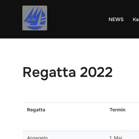
Inhalt
Zum
springen
Inhalt
NEWS
Ka
springen
Regatta 2022
Regatta
Termin
Ansegeln
1. Mai