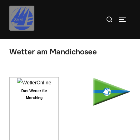
Inhalt
Zum
springen
Inhalt
Suchen
SEITEN
springen
nach:
Wetter am Mandichosee
Das Wetter für
Merching