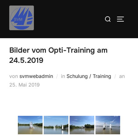
Inhalt
Zum
springen
Inhalt
Suchen
SEITEN
springen
nach:
Bilder vom Opti-Training am
24.5.2019
Veröff
von
svmwebadmin
in
Schulung / Training
an
am
25. Mai 2019