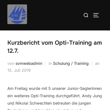
Inhalt
Zum
springen
Inhalt
Suchen
SEITEN
springen
nach:
Kurzbericht vom Opti-Training am
12.7.
Veröff
von
svmwebadmin
in
Schulung / Training
an
am
15. Juli 2019
Am Freitag wurde mit 5 unserer Junior-SeglerInnen
ein weiteres Opti-Training durchgeführt. Andy Jung
und Nikolai Schwechten betreuten die jungen