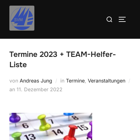
Inhalt
Zum
springen
Inhalt
Suchen
SEITEN
springen
nach:
Termine 2023 + TEAM-Helfer-
Liste
von
Andreas Jung
in
Termine
,
Veranstaltungen
Veröffentlicht
an
11. Dezember 2022
am