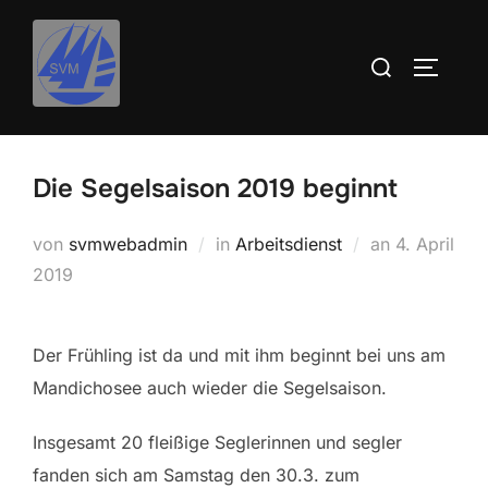
Inhalt
Zum
springen
Inhalt
Suchen
SEITEN
springen
nach:
Die Segelsaison 2019 beginnt
Veröffentlic
von
svmwebadmin
in
Arbeitsdienst
an
4. April
am
2019
Der Frühling ist da und mit ihm beginnt bei uns am
Mandichosee auch wieder die Segelsaison.
Insgesamt 20 fleißige Seglerinnen und segler
fanden sich am Samstag den 30.3. zum