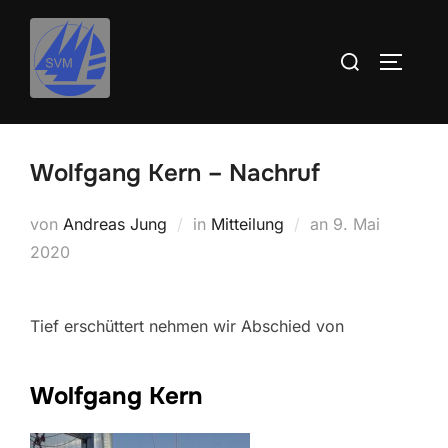
Inhalt
Zum
springen
Inhalt
Suchen
SEITEN
springen
nach:
Wolfgang Kern – Nachruf
Veröffentlicht
von
Andreas Jung
in
Mitteilung
an
9. Mai
am
2020
Tief erschüttert nehmen wir Abschied von
Wolfgang Kern