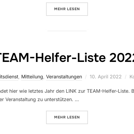
ÜBER „WIR TRAUERN UM HERMAN
MEHR
LESEN
TEAM-Helfer-Liste 202
Veröffentlicht
itsdienst
,
Mitteilung
,
Veranstaltungen
10. April 2022
K
am
ndet hier wie letztes Jahr den LINK zur TEAM-Helfer-Liste. Bi
ner Veranstaltung zu unterstützen. …
ÜBER „TEAM-HELFER-LISTE 2022
MEHR
LESEN