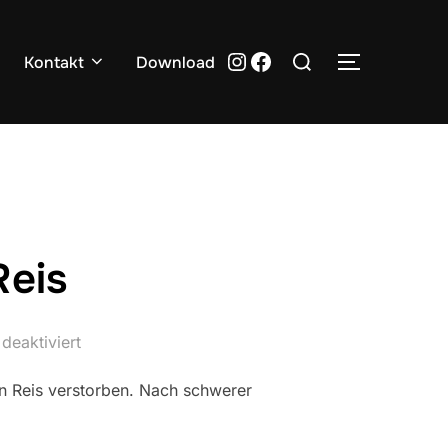
Suchen
Instagram
Facebook
Kontakt
Download
SEITENLE
nach:
Reis
deaktiviert
nn Reis verstorben. Nach schwerer