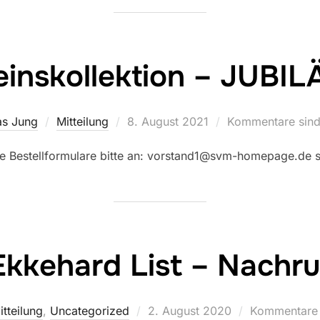
inskollektion – JUBI
Veröffentlicht
as Jung
Mitteilung
8. August 2021
Kommentare sind 
am
Bestellformulare bitte an: vorstand1@svm-homepage.de
Ekkehard List – Nachru
Veröffentlicht
itteilung
,
Uncategorized
2. August 2020
Kommentare s