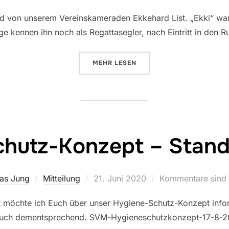
am
d von unserem Vereinskameraden Ekkehard List. „Ekki“ war 
e kennen ihn noch als Regattasegler, nach Eintritt in den 
ÜBER „EKKEHARD LIST – NACHR
MEHR
LESEN
hutz-Konzept – Stand
Veröffentlicht
as Jung
Mitteilung
21. Juni 2020
Kommentare sind d
am
it möchte ich Euch über unser Hygiene-Schutz-Konzept inform
Euch dementsprechend. SVM-Hygieneschutzkonzept-17-8-20 