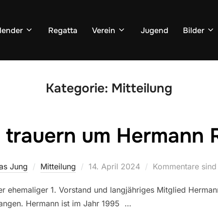
lender
Regatta
Verein
Jugend
Bilder
Kategorie:
Mitteilung
 trauern um Hermann 
Veröffentlicht
as Jung
Mitteilung
14. April 2024
Kommentare sind 
am
er ehemaliger 1. Vorstand und langjähriges Mitglied Herma
egangen. Hermann ist im Jahr 1995 …