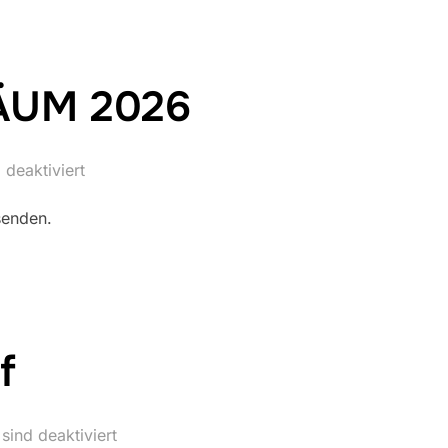
LÄUM 2026
deaktiviert
 senden.
f
ind deaktiviert