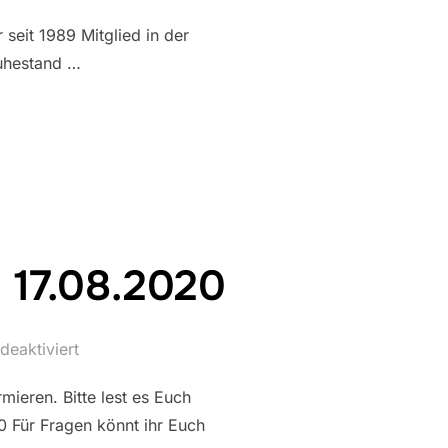
seit 1989 Mitglied in der
Ruhestand …
UF“
 17.08.2020
eaktiviert
ieren. Bitte lest es Euch
Für Fragen könnt ihr Euch