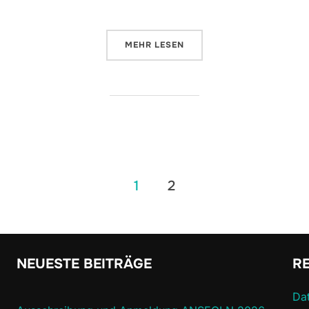
ÜBER „HYGIENE-SCHUTZ-KONZEPT
MEHR
LESEN
ung
1
2
NEUESTE BEITRÄGE
R
Da