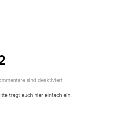
N REIS“
2
ommentare sind deaktiviert
tte tragt euch hier einfach ein,
“