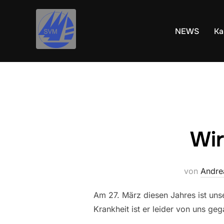
Inhalt
Zum
springen
Inhalt
NEWS
Ka
springen
Wir
von
Andre
Am 27. März diesen Jahres ist uns
Krankheit ist er leider von uns g