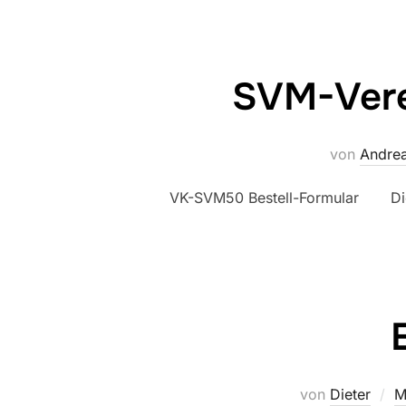
SVM-Vere
von
Andre
VK-SVM50 Bestell-Formular Die 
von
Dieter
M